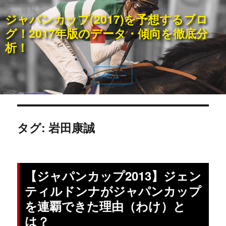
ジャパンカップ(2017)を予想するブロ
グ！2017年版のデータ・傾向を徹底分
析！
メニュー
タグ: 岩田康誠
【ジャパンカップ2013】ジェン
ティルドンナがジャパンカップ
を連覇できた理由（わけ）と
は？