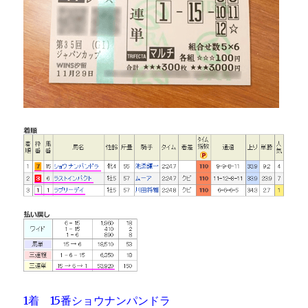
1着 15番ショウナンパンドラ