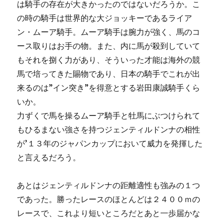
は騎手の存在が大きかったのではないだろうか。こ
の時の騎手は世界的な大ジョッキーであるライア
ン・ムーア騎手。ムーア騎手は腕力が強く、馬のコ
ース取りはお手の物。また、内に馬が殺到していて
もそれを捌く力があり、そういった才能は海外の競
馬で培ってきた賜物であり、日本の騎手でこれが出
来るのは”イン突き”を得意とする岩田康誠騎手くら
いか。
力ずくで馬を操るムーア騎手と牡馬にぶつけられて
もひるまない強さを持つジェンティルドンナの相性
が’１３年のジャパンカップにおいて威力を発揮した
と言えるだろう。
あとはジェンティルドンナの距離適性も強みの１つ
であった。勝ったレースのほとんどは２４００ｍの
レースで、これより短いところだとあと一歩届かな