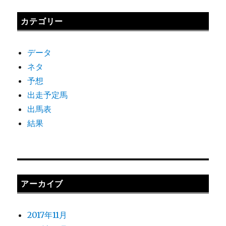
カテゴリー
データ
ネタ
予想
出走予定馬
出馬表
結果
アーカイブ
2017年11月