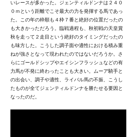
いレースが多かった。ジェンティルドンナは２４０
０ｍという距離でこそ最大の力を発揮する馬であっ
た。この年の枠順も４枠７番と絶好の位置だったの
も大きかっただろう。臨戦過程も、秋初戦の天皇賞
秋を走って２走目という絶好のタイミングだったの
も味方した。こうした調子面や適性における積み重
ねが強さとなって現われたのではないだろうか。さ
らにゴールドシップやエイシンフラッシュなどの有
力馬が不発に終わったことも大きい。ムーア騎手と
の出会い、調子や適性、ライバル馬の不振、こうし
たものが全てジェンティルドンナを勝たせる要因と
なったのだ。