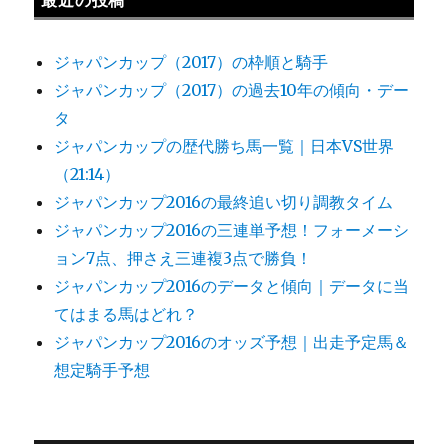
ジャパンカップ（2017）の枠順と騎手
ジャパンカップ（2017）の過去10年の傾向・デー
タ
ジャパンカップの歴代勝ち馬一覧｜日本VS世界
（21:14）
ジャパンカップ2016の最終追い切り調教タイム
ジャパンカップ2016の三連単予想！フォーメーシ
ョン7点、押さえ三連複3点で勝負！
ジャパンカップ2016のデータと傾向｜データに当
てはまる馬はどれ？
ジャパンカップ2016のオッズ予想｜出走予定馬＆
想定騎手予想