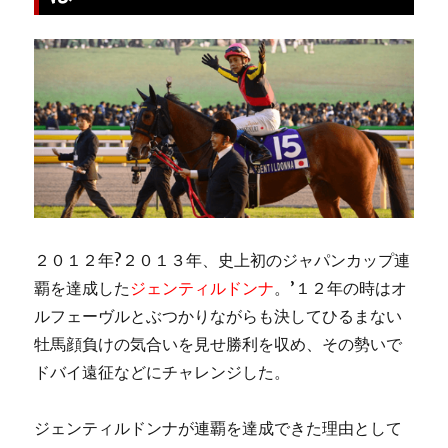
２０１２年?２０１３年、史上初のジャパンカップ連
覇を達成した
ジェンティルドンナ
。’１２年の時はオ
ルフェーヴルとぶつかりながらも決してひるまない
牡馬顔負けの気合いを見せ勝利を収め、その勢いで
ドバイ遠征などにチャレンジした。
ジェンティルドンナが連覇を達成できた理由として