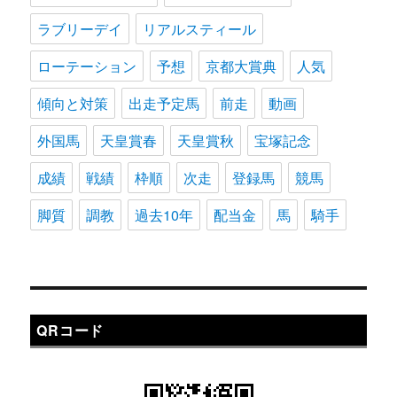
ラブリーデイ
リアルスティール
ローテーション
予想
京都大賞典
人気
傾向と対策
出走予定馬
前走
動画
外国馬
天皇賞春
天皇賞秋
宝塚記念
成績
戦績
枠順
次走
登録馬
競馬
脚質
調教
過去10年
配当金
馬
騎手
QRコード