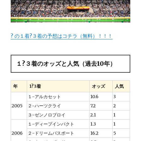
?
の１着?３着の予想はコチラ（無料）！！！
１?３着のオッズと人気（過去10年）
年
1?3着
オッズ
人気
１-アルカセット
10.6
3
2005
２-ハーツクライ
7.2
2
３-ゼンノロブロイ
2.1
1
１-ディープインパクト
1.3
1
2006
２-ドリームパスポート
16.2
5