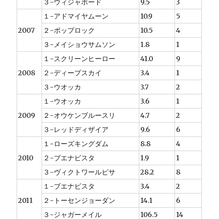
３-ウィジャボード
9.5
3
１-アドマイヤムーン
10.9
5
2007
２-ポップロック
10.5
4
３-メイショウサムソン
1.8
1
１-スクリーンヒーロー
41.0
9
2008
２-ディープスカイ
3.4
1
３-ウオッカ
3.7
2
１-ウオッカ
3.6
1
2009
２-オウケンブルースリ
4.7
2
３-レッドディザイア
9.6
6
１-ローズキングダム
8.8
4
2010
２-ブエナビスタ
1.9
1
３-ヴィクトワールピサ
28.2
8
１-ブエナビスタ
3.4
2
2011
２-トーセンジョーダン
14.1
6
３-ジャガーメイル
106.5
14