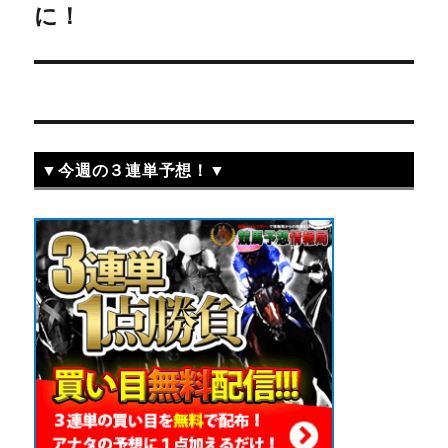
稿:
に！
ン
▼今週の３連単予想！▼