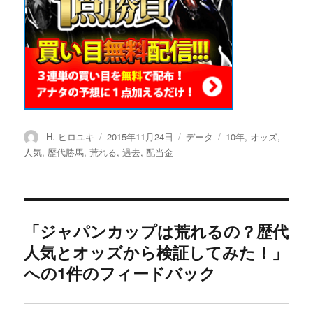
投
H. ヒロユキ
投
2015年11月24日
カ
データ
タ
10年
,
オッズ
,
稿
稿
テ
グ
人気
,
歴代勝馬
,
荒れる
,
過去
,
配当金
者
日:
ゴ
リ
ー
「ジャパンカップは荒れるの？歴代
人気とオッズから検証してみた！」
への1件のフィードバック