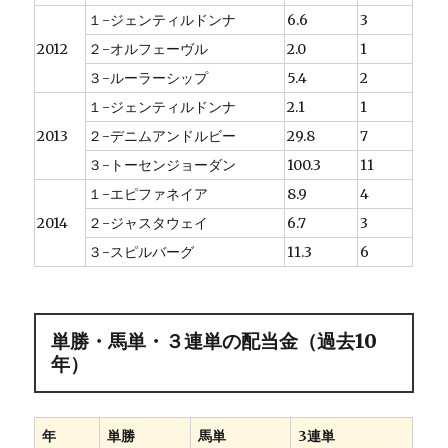
１-ジェンティルドンナ
6.6
3
2012
２-オルフェーヴル
2.0
1
３-ルーラーシップ
5.4
2
１-ジェンティルドンナ
2.1
1
2013
２-デニムアンドルビー
29.8
7
３-トーセンジョーダン
100.3
11
１-エピファネイア
8.9
4
2014
２-ジャスタウェイ
6.7
3
３-スピルバーグ
11.3
6
単勝・馬単・３連単の配当金（過去10
年）
年
単勝
馬単
3連単