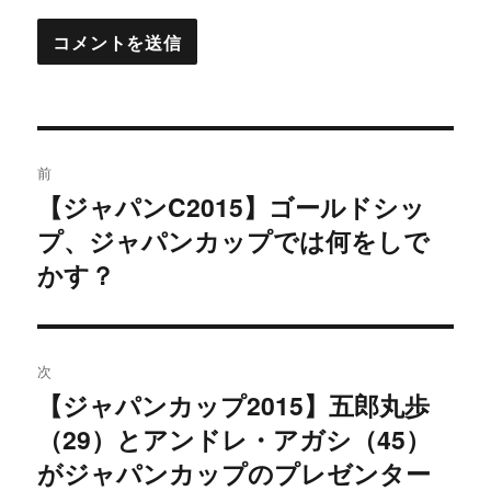
投
前
稿
【ジャパンC2015】ゴールドシッ
過
プ、ジャパンカップでは何をしで
去
ナ
の
かす？
ビ
投
稿:
ゲ
次
ー
【ジャパンカップ2015】五郎丸歩
次
シ
（29）とアンドレ・アガシ（45）
の
投
がジャパンカップのプレゼンター
ョ