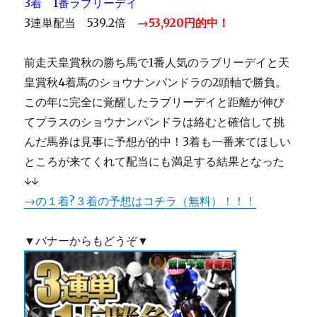
3着 1番ラブリーデイ
3連単配当 539.2倍
→53,920円的中！
前走天皇賞秋の勝ち馬で1番人気のラブリーデイと天
皇賞秋4着馬のショウナンパンドラの2頭軸で勝負。
この年に完全に覚醒したラブリーデイと距離が伸び
てプラスのショウナンパンドラは絡むと確信して挑
んだ馬券は見事に予想が的中！3着も一番来てほしい
ところが来てくれて配当にも満足する結果となった
↓↓
→
の１着?３着の予想はコチラ（無料）！！！
▼バナーからもどうぞ▼