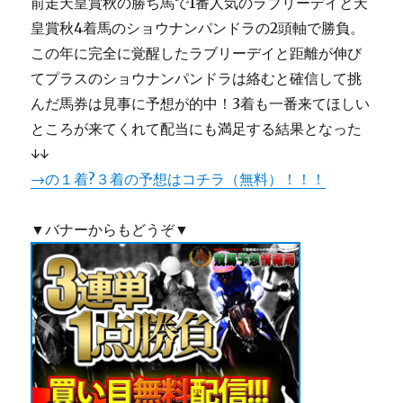
前走天皇賞秋の勝ち馬で1番人気のラブリーデイと天
皇賞秋4着馬のショウナンパンドラの2頭軸で勝負。
この年に完全に覚醒したラブリーデイと距離が伸び
てプラスのショウナンパンドラは絡むと確信して挑
んだ馬券は見事に予想が的中！3着も一番来てほしい
ところが来てくれて配当にも満足する結果となった
↓↓
→の１着?３着の予想はコチラ（無料）！！！
▼バナーからもどうぞ▼