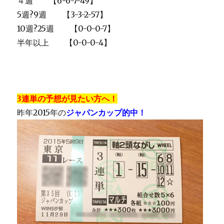
４週 【6-6-7-49】
5週?9週 【3-3-2-57】
10週?25週 【0-0-0-7】
半年以上 【0-0-0-4】
3連単の予想が見たい方へ！
昨年2015年の
ジャパンカップ的中！