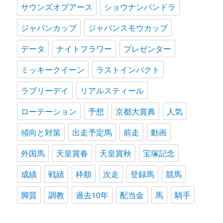
サウンズオブアース
ショウナンパンドラ
ジャパンカップ
ジャパンスモウカップ
データ
ナイトフラワー
プレゼンター
ミッキークイーン
ラストインパクト
ラブリーデイ
リアルスティール
ローテーション
予想
京都大賞典
人気
傾向と対策
出走予定馬
前走
動画
外国馬
天皇賞春
天皇賞秋
宝塚記念
成績
戦績
枠順
次走
登録馬
競馬
脚質
調教
過去10年
配当金
馬
騎手