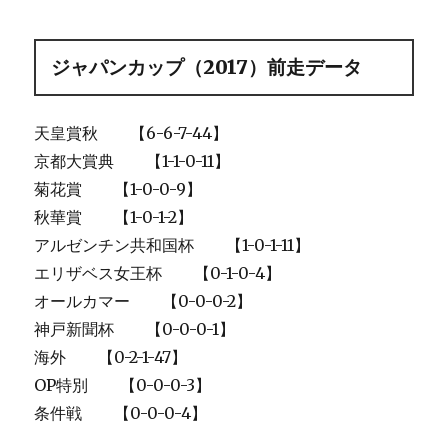
ジャパンカップ（2017）前走データ
天皇賞秋 【6-6-7-44】
京都大賞典 【1-1-0-11】
菊花賞 【1-0-0-9】
秋華賞 【1-0-1-2】
アルゼンチン共和国杯 【1-0-1-11】
エリザベス女王杯 【0-1-0-4】
オールカマー 【0-0-0-2】
神戸新聞杯 【0-0-0-1】
海外 【0-2-1-47】
OP特別 【0-0-0-3】
条件戦 【0-0-0-4】