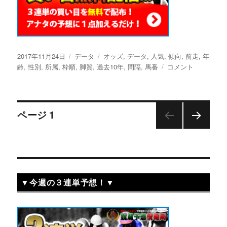
投
2017年11月24日
カ
データ
タ
オッズ
,
データ
,
人気
,
傾向
,
前走
,
年
稿
齢
,
性別
,
所属
,
枠順
テ
,
脚質
,
過去10年
グ
,
間隔
,
馬番
ジ
コメント
日:
ゴ
ャ
リ
パ
ー
ン
投
カ
ページ
1
ッ
プ
次の
稿
（2017）
ペー
ジ
の
ナ
過
去
▼今週の３連単予想！▼
ビ
10
年
の
ゲ
傾
向・