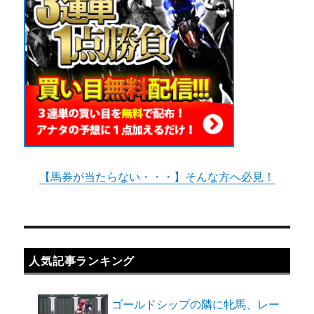
ー
デ
ー
シ
タ
に
ョ
ン
【馬券が当たらない・・・】そんな方へ必見！
人気記事ランキング
ゴールドシップの隣に牝馬、レー