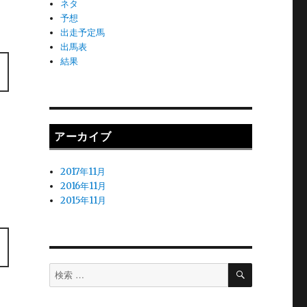
ネタ
予想
出走予定馬
出馬表
結果
アーカイブ
2017年11月
2016年11月
2015年11月
検
検
索
索
対