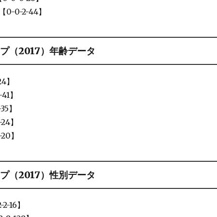
-0-2-44】
プ（2017）年齢データ
24】
41】
35】
24】
-20】
プ（2017）性別データ
-16】