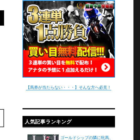
【馬券が当たらない・・・】そんな方へ必見！
人気記事ランキング
ゴールドシップの隣に牝馬、