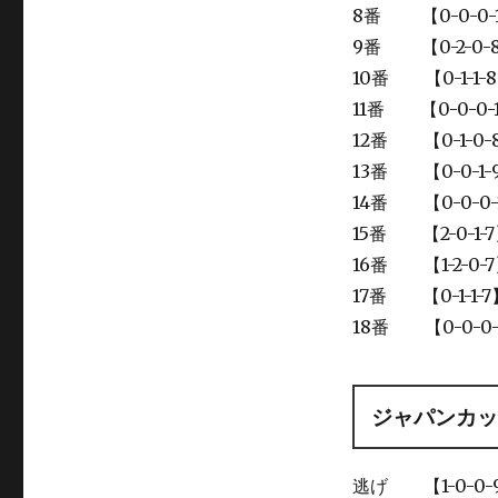
8番 【0-0-0-
9番 【0-2-0-
10番 【0-1-1-
11番 【0-0-0-
12番 【0-1-0-
13番 【0-0-1-
14番 【0-0-0-
15番 【2-0-1-
16番 【1-2-0-
17番 【0-1-1-7
18番 【0-0-0
ジャパンカッ
逃げ 【1-0-0-