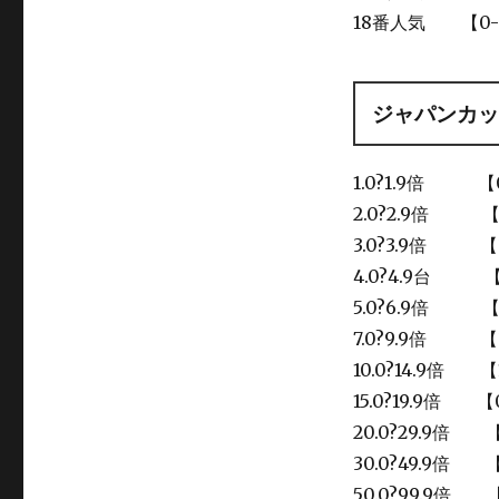
18番人気 【0-0
ジャパンカッ
1.0?1.9倍 【0-
2.0?2.9倍 【1-
3.0?3.9倍 【3-
4.0?4.9台 【0
5.0?6.9倍 【1-
7.0?9.9倍 【3-
10.0?14.9倍 【1
15.0?19.9倍 【0
20.0?29.9倍 【0
30.0?49.9倍 【
50.0?99.9倍 【