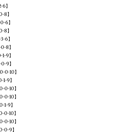
-6】
0-8】
0-6】
0-8】
3-6】
0-8】
1-9】
0-9】
-0-10】
-1-9】
-0-10】
-0-10】
-1-9】
-0-10】
-0-10】
-0-9】