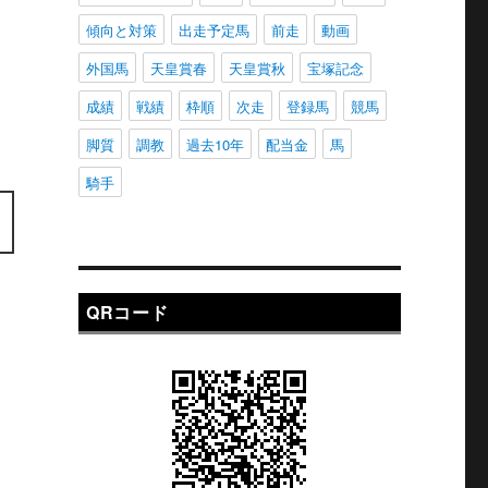
傾向と対策
出走予定馬
前走
動画
外国馬
天皇賞春
天皇賞秋
宝塚記念
成績
戦績
枠順
次走
登録馬
競馬
脚質
調教
過去10年
配当金
馬
騎手
QRコード