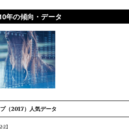
10年の傾向・データ
プ（2017）人気データ
2-2】