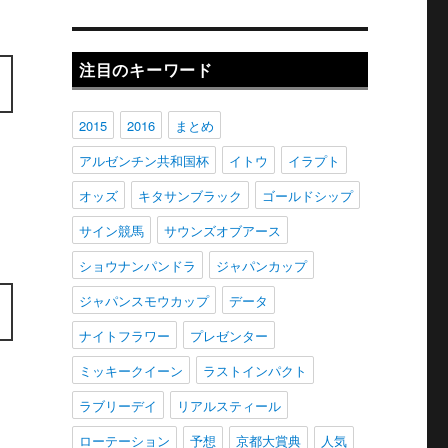
象:
注目のキーワード
2015
2016
まとめ
アルゼンチン共和国杯
イトウ
イラプト
オッズ
キタサンブラック
ゴールドシップ
サイン競馬
サウンズオブアース
ショウナンパンドラ
ジャパンカップ
ジャパンスモウカップ
データ
ナイトフラワー
プレゼンター
ミッキークイーン
ラストインパクト
ラブリーデイ
リアルスティール
ローテーション
予想
京都大賞典
人気